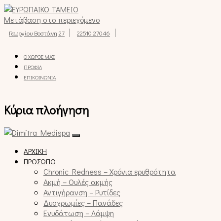
Μετάβαση στο περιεχόμενο
Γεωργίου Βοστάνη 27
22510 27046
Ο ΧΏΡΟΣ ΜΑΣ
ΠΡΟΦΊΛ
ΕΠΙΚΟΙΝΩΝΊΑ
Κύρια πλοήγηση
ΑΡΧΙΚΉ
ΠΡΌΣΩΠΟ
Chronic Redness – Χρόνια ερυθρότητα
Ακμή – Ουλές ακμής
Αντιγήρανση – Ρυτίδες
Δυσχρωμίες – Πανάδες
Ενυδάτωση – Λάμψη