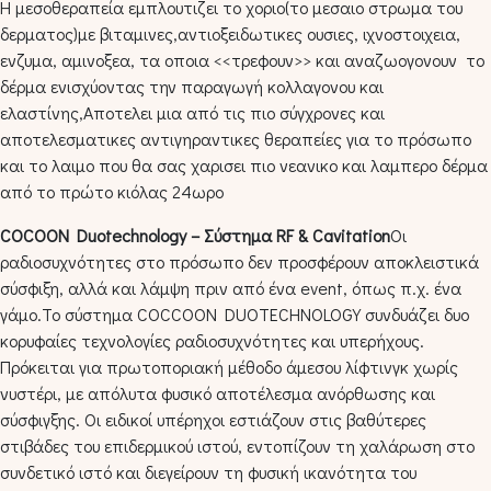
Η μεσοθεραπεία εμπλουτιζει το χοριο(το μεσαιο στρωμα του
δερματος)με βιταμινες,αντιοξειδωτικες ουσιες, ιχνοστοιχεια,
ενζυμα, αμινοξεα, τα οποια <<τρεφουν>> και αναζωογονουν το
δέρμα ενισχύοντας την παραγωγή κολλαγονου και
ελαστίνης,Αποτελει μια από τις πιο σύγχρονες και
αποτελεσματικες αντιγηραντικες θεραπείες για το πρόσωπο
και το λαιμο που θα σας χαρισει πιο νεανικο και λαμπερο δέρμα
από το πρώτο κιόλας 24ωρο
COCOON Duotechnology – Σύστημα RF & Cavitation
Οι
ραδιοσυχνότητες στο πρόσωπο δεν προσφέρουν αποκλειστικά
σύσφιξη, αλλά και λάμψη πριν από ένα event, όπως π.χ. ένα
γάμο.Το σύστημα COCCOON DUOTECHNOLOGY συνδυάζει δυο
κορυφαίες τεχνολογίες ραδιοσυχνότητες και υπερήχους.
Πρόκειται για πρωτοποριακή μέθοδο άμεσου λίφτινγκ χωρίς
νυστέρι, με απόλυτα φυσικό αποτέλεσμα ανόρθωσης και
σύσφιγξης. Οι ειδικοί υπέρηχοι εστιάζουν στις βαθύτερες
στιβάδες του επιδερμικού ιστού, εντοπίζουν τη χαλάρωση στο
συνδετικό ιστό και διεγείρουν τη φυσική ικανότητα του